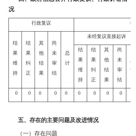
况
行政复议
行
未经复议直接起诉
结
结
其
尚
结
结
其
尚
果
果
他
未
总
果
果
他
未
总
维
纠
结
审
计
维
纠
结
审
计
持
正
果
结
持
正
果
结
0
0
0
0
0
0
0
0
0
0
五、存在的主要问题及改进情况
（一）存在问题