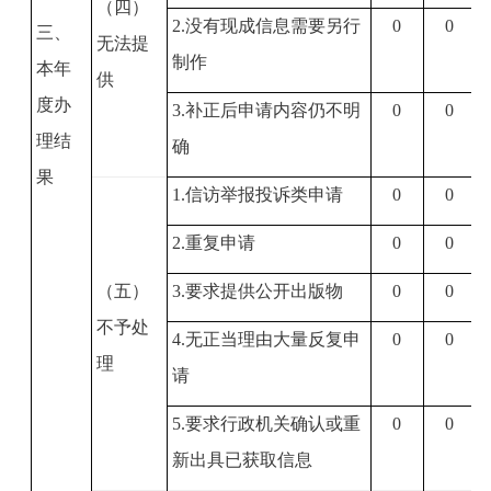
（四）
2.
没有现成信息需要另行
0
0
三、
无法提
制作
本年
供
度办
3.
补正后申请内容仍不明
0
0
理结
确
果
1.
信访举报投诉类申请
0
0
2.
重复申请
0
0
（五）
3.
要求提供公开出版物
0
0
不予处
4.
无正当理由大量反复申
0
0
理
请
5.
要求行政机关确认或重
0
0
新出具已获取信息