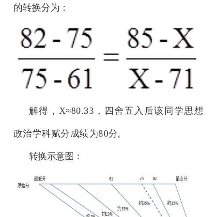
的转换分为：
解得，X≈80.33，四舍五入后该同学思
想
政治学科赋分成绩为80
分。
转换示意图：