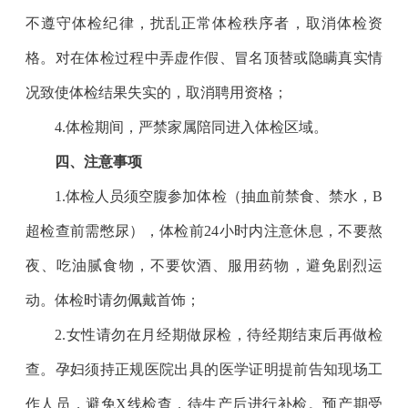
不遵守体检纪律，扰乱正常体检秩序者，取消体检资
格。对在体检过程中弄虚作假、冒名顶替或隐瞒真实情
况致使体检结果失实的，取消聘用资格；
4.
体检期间，严禁家属陪同进入体检区域。
四、注意事项
1.
体检人员须空腹参加体检（抽血前禁食、禁水，B
超检查前需憋尿），体检前24小时内注意休息，不要熬
夜、吃油腻食物，不要饮酒、服用药物，避免剧烈运
动。体检时请勿佩戴首饰；
2.
女性请勿在月经期做尿检，待经期结束后再做检
查。孕妇须持正规医院出具的医学证明提前告知现场工
作人员，避免X线检查，待生产后进行补检。预产期受