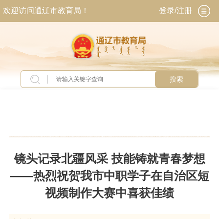
欢迎访问通辽市教育局！
登录/注册
搜索
当前位置：
首页
>
新闻中心
>
图片新闻
镜头记录北疆风采 技能铸就青春梦想
——热烈祝贺我市中职学子在自治区短
视频制作大赛中喜获佳绩