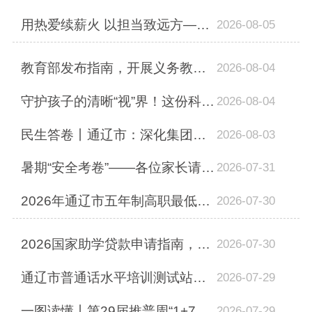
用热爱续薪火 以担当致远方——通辽市第三中学在第十七届全国中学生领导力大赛中荣...
2026-08-05
教育部发布指南，开展义务教育阶段科学教育“做中学”领航行动
2026-08-04
守护孩子的清晰“视”界！这份科学护眼提示快快用起来丨暑期安全课
2026-08-04
民生答卷丨通辽市：深化集团化办学 推动优质教育资源全域下沉
2026-08-03
暑期“安全考卷”——各位家长请查收
2026-07-31
2026年通辽市五年制高职最低录取控制分数线
2026-07-30
2026国家助学贷款申请指南，看这里→
2026-07-30
通辽市普通话水平培训测试站关于组织8月份普通话水平培训测试报名的通知
2026-07-29
一图读懂丨第29届推普周“1+7+N”活动
2026-07-29