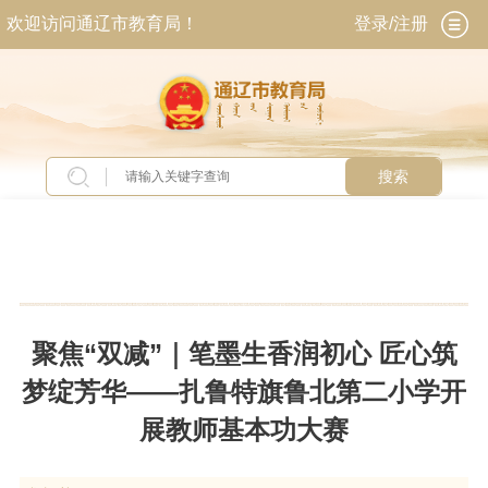
欢迎访问通辽市教育局！
登录/注册
搜索
当前位置：
首页
>
新闻中心
>
双减
聚焦“双减”｜笔墨生香润初心 匠心筑
梦绽芳华——扎鲁特旗鲁北第二小学开
展教师基本功大赛