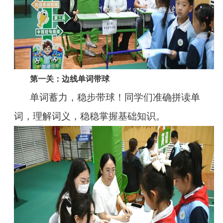
第一关：边线单词带球
单词蓄力，稳步带球！同学们准确拼读单
词，理解词义，稳稳掌握基础知识。