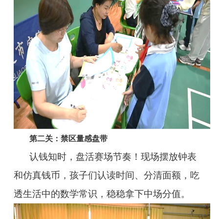
第二关：禁区量感盘带
认钱知时，盘活赛场节奏！现场摆放钟表
和仿真钱币，孩子们认读时间、分清面额，吃
透生活中的数学常识，稳稳拿下中场分值。