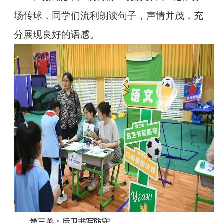
场传球，同学们流利朗读句子，声情并茂，充
分展现良好的语感。
第三关：后卫书写防守