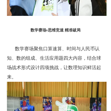
数学赛场•思维竞速 精准破局
数学赛场聚焦口算速算、时间与人民币认
知、数的组成、生活应用题四大内容，结合球
场战术形式设计四项挑战，让数理知识鲜活起
来。