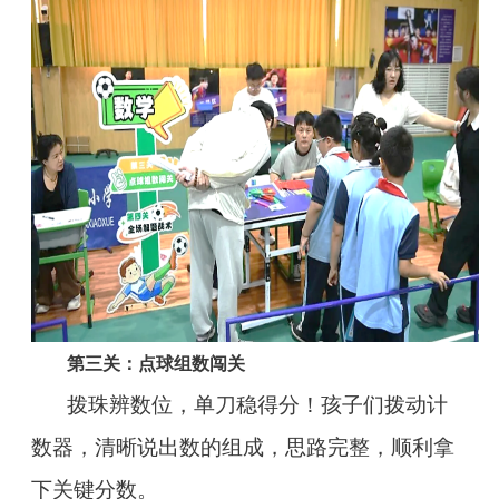
第三关：点球组数闯关
拨珠辨数位，单刀稳得分！孩子们拨动计
数器，清晰说出数的组成，思路完整，顺利拿
下关键分数。