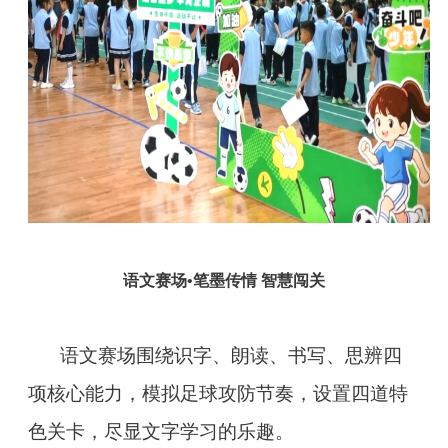
语文赛场•笔墨传情 智慧闯关
语文赛场围绕识字、朗读、书写、思辨四
项核心能力，模拟足球攻防节奏，设置四道特
色关卡，尽显文字学习的乐趣。