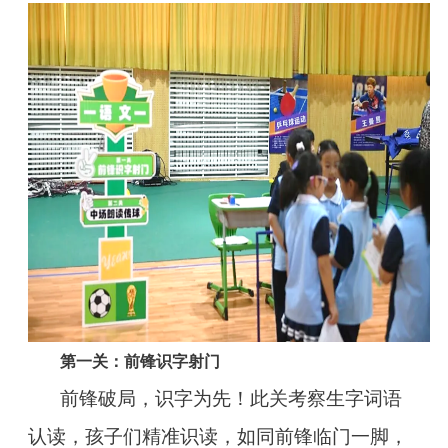
第一关：前锋识字射门
前锋破局，识字为先！此关考察生字词语
认读，孩子们精准识读，如同前锋临门一脚，