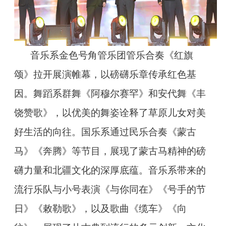
音乐系金色号角管乐团管乐合奏《红旗
颂》拉开展演帷幕，以磅礴乐章传承红色基
因。舞蹈系群舞《阿穆尔赛罕》和安代舞《丰
饶赞歌》，以优美的舞姿诠释了草原儿女对美
好生活的向往。国乐系通过民乐合奏《蒙古
马》《奔腾》等节目，展现了蒙古马精神的磅
礴力量和北疆文化的深厚底蕴。音乐系带来的
流行乐队与小号表演《与你同在》《号手的节
日》《敕勒歌》，以及歌曲《缆车》《向