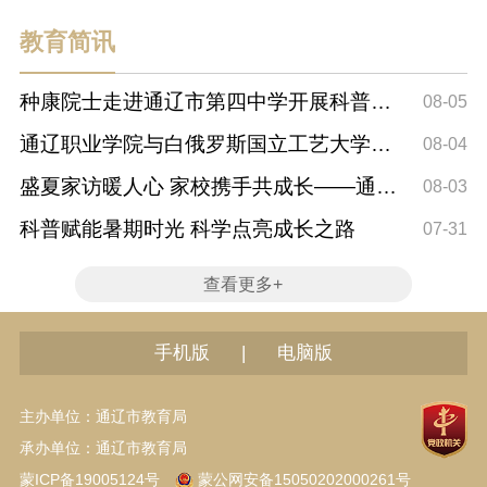
教育简讯
种康院士走进通辽市第四中学开展科普讲
08-05
座
通辽职业学院与白俄罗斯国立工艺大学开
08-04
展中外合作...
盛夏家访暖人心 家校携手共成长——通辽
08-03
市第一小学...
科普赋能暑期时光 科学点亮成长之路
07-31
查看更多+
|
手机版
电脑版
主办单位：通辽市教育局
承办单位：通辽市教育局
蒙ICP备19005124号
蒙公网安备15050202000261号