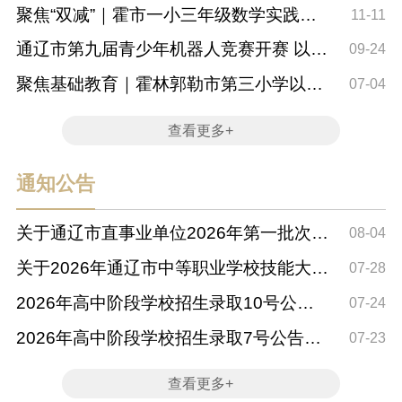
语论成长
聚焦“双减”｜霍市一小三年级数学实践课
11-11
活动——...
通辽市第九届青少年机器人竞赛开赛 以赛
09-24
促学落实“...
聚焦基础教育｜霍林郭勒市第三小学以春
07-04
风化雨之心 ...
查看更多+
通知公告
关于通辽市直事业单位2026年第一批次人
08-04
才引进市直...
关于2026年通辽市中等职业学校技能大赛
07-28
暨2026年通...
2026年高中阶段学校招生录取10号公告
07-24
——第三批次...
2026年高中阶段学校招生录取7号公告
07-23
——第二批次统...
查看更多+