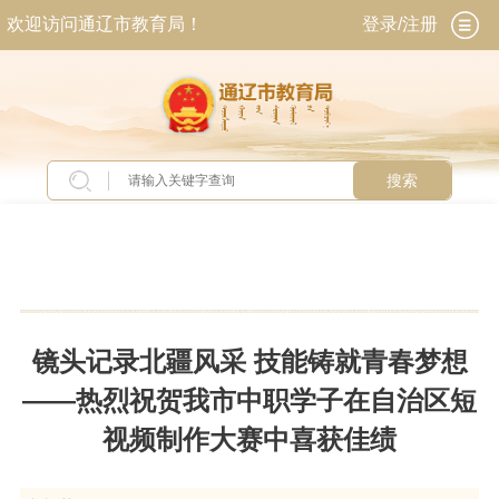
欢迎访问通辽市教育局！
登录/注册
搜索
当前位置：
首页
>
新闻中心
>
教育动态
镜头记录北疆风采 技能铸就青春梦想
——热烈祝贺我市中职学子在自治区短
视频制作大赛中喜获佳绩