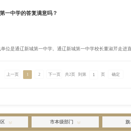
第一中学的答复满意吗？
的上线单位是通辽新城第一中学。通辽新城第一中学校长董淑芹走进直
上一页
1
2
下一页
共
2
页
到第
页
确定
治区
市本级部门
旗